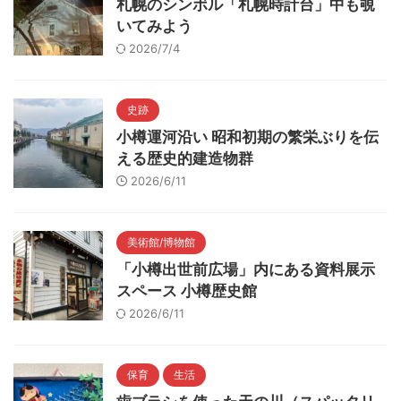
札幌のシンボル「札幌時計台」中も覗
いてみよう
2026/7/4
史跡
小樽運河沿い 昭和初期の繁栄ぶりを伝
える歴史的建造物群
2026/6/11
美術館/博物館
「小樽出世前広場」内にある資料展示
スペース 小樽歴史館
2026/6/11
保育
生活