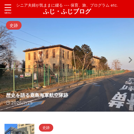
シニア夫婦が気ままに綴る --- 保育、旅、プログラム etc.
ふじ・ふじブログ
史跡
歴史を語る鹿島海軍航空隊跡
2026/7/25
史跡