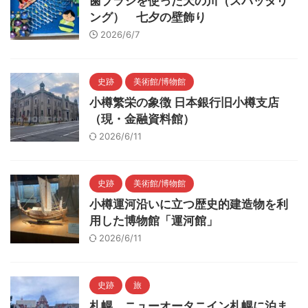
歯ブラシを使った天の川（スパッタリ
ング） 七夕の壁飾り
2026/6/7
史跡
美術館/博物館
小樽繁栄の象徴 日本銀行旧小樽支店
（現・金融資料館）
2026/6/11
史跡
美術館/博物館
小樽運河沿いに立つ歴史的建造物を利
用した博物館「運河館」
2026/6/11
史跡
旅
札幌 ニューオータニイン札幌に泊ま