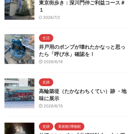
東京街歩き：深川門仲ご利益コース＃
１
2026/7/2
生活
井戸用のポンプが壊れたかなっと思っ
たら「呼び水」確認を！
2026/6/16
史跡
高輪築堤（たかなわちくてい）跡 ・地
味に展示
2026/6/15
史跡
美術館/博物館