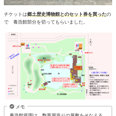
チケットは
郷土歴史博物館とのセット券を買った
の
で 養浩館部分を切ってもらいました。
メモ
養浩館庭園は、数寄屋造りの屋敷をそなえる