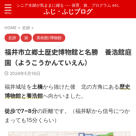
シニア夫婦が気ままに綴る --- 保育、旅、プログラム etc.
ふじ・ふじブログ
HOME
>
史跡
>
史跡
旅
美術館/博物館
福井市立郷土歴史博物館と名勝 養浩館庭
園（ようこうかんていえん）
2024年5月16日
福井城址を
土橋
から抜けた後 北の方角にある
歴史
博物館と養浩館
へ向かいました。
徒歩で7~8分
の距離です。（福井駅から信号につか
まっても15分くらい）