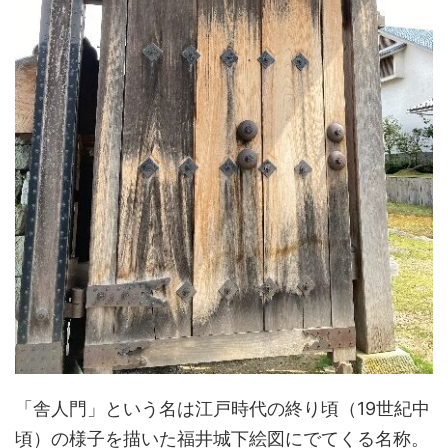
「舎人門」という名は江戸時代の終り頃（19世紀中
頃）の様子を描いた福井城下絵図にでてくる名称。