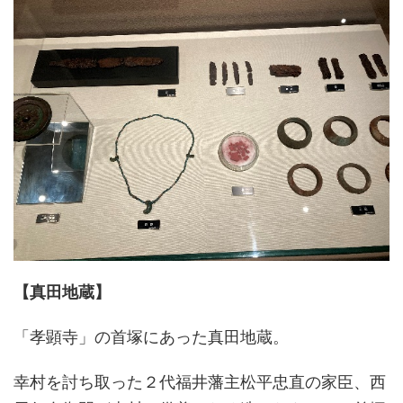
【真田地蔵】
「孝顕寺」の首塚にあった真田地蔵。
幸村を討ち取った２代福井藩主松平忠直の家臣、西