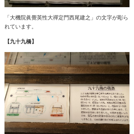
「大機院眞覺英性大禪定門西尾建之」の文字が彫ら
れています。
【九十九橋】