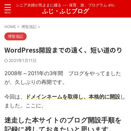
シニア夫婦が気ままに綴る --- 保育、旅、プログラム etc.
ふじ・ふじブログ
HOME
>
博覧強記
>
博覧強記
WordPress開設までの遠く、短い道のり
2021年1月11日
2008年～2011年の3年間 ブログをやってました
が、久しぶりの再開です。
今回は、
ドメインネームを取得し、本格的に開設
し
ました。ここに、
迷走した本サイトのブログ開設手順を
記録に残しておきたいと思います。