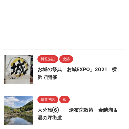
博覧強記
史跡
お城の祭典「お城EXPO」2021 横
浜で開催
博覧強記
旅
大分旅⑥ 湯布院散策 金鱗湖＆
湯の坪街道