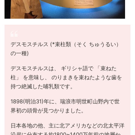
デスモスチルス (*束柱類（そく ちゅうるい）
の一種)
デスモスチルスは、 ギリシャ語で 「束ねた
柱」 を意味し、 のりまきを束ねたような歯を
持つ絶滅した哺乳類です。
1898(明治31)年に、瑞浪市明世町山野内で世
界初の頭骨が見つかりました。
日本各地の他、主に北アメリカなどの北太平洋
沿岸に分布する約1800~1400万年前の地層か