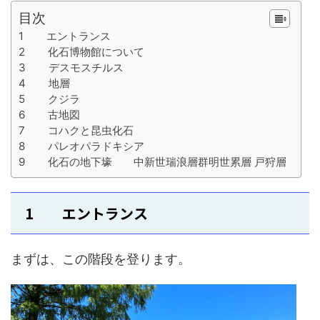
目次
1 エントランス
2 化石博物館について
3 デスモスチルス
4 地層
5 クジラ
6 古地図
7 コハクと昆虫化石
8 パレオパラドキシア
9 化石の地下壕 中新世瑞浪層群明世累層 戸狩層
1 エントランス
まずは、この階段を登ります。