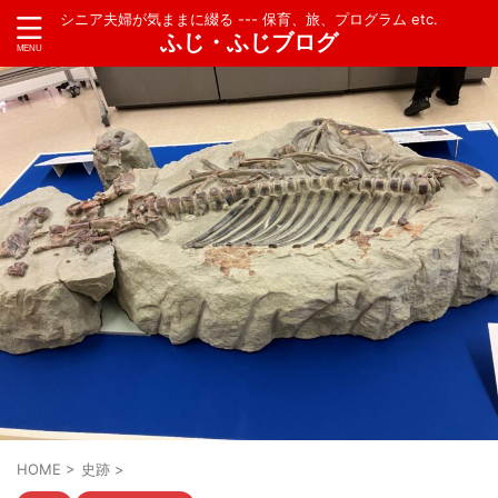
シニア夫婦が気ままに綴る --- 保育、旅、プログラム etc.
ふじ・ふじブログ
HOME
>
史跡
>