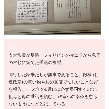
支倉常長が帰路、フィリピンのマニラから息子
の常頼に宛てた手紙の複製。
同行した家来たちが無事であること、殿様 (伊
達政宗)の買い物や船の支度で忙しいことなど
を報告し、 来年の6月には必ず帰国するので、
祖母と母の世話を頼む、 政宗への奉公を怠ら
ないようになどと記している。