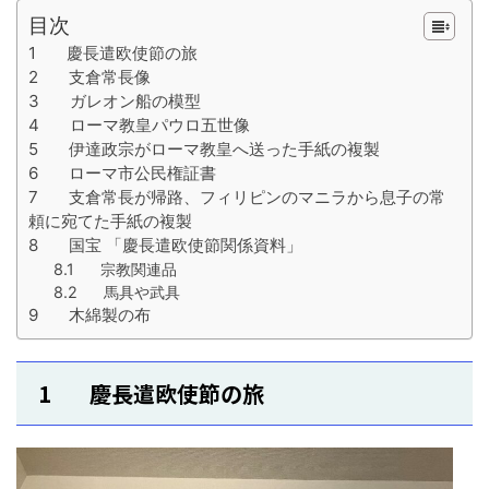
目次
1 慶長遣欧使節の旅
2 支倉常長像
3 ガレオン船の模型
4 ローマ教皇パウロ五世像
5 伊達政宗がローマ教皇へ送った手紙の複製
6 ローマ市公民権証書
7 支倉常長が帰路、フィリピンのマニラから息子の常
頼に宛てた手紙の複製
8 国宝 「慶長遣欧使節関係資料」
8.1 宗教関連品
8.2 馬具や武具
9 木綿製の布
1 慶長遣欧使節の旅