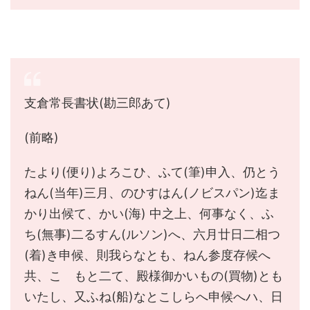
支倉常長書状(勘三郎あて)
(前略)
たより(便り)よろこひ、ふて(筆)申入、仍とう
ねん(当年)三月、のひすはん(ノビスパン)迄ま
かり出候て、かい(海) 中之上、何事なく、ふ
ち(無事)二るすん(ルソン)へ、六月廿日二相つ
(着)き申候、則我らなとも、ねん参度存候へ
共、こゝもと二て、殿様御かいもの(買物)とも
いたし、又ふね(船)なとこしらへ申候へハ、日