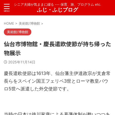
シニア夫婦が気ままに綴る --- 保育、旅、プログラム etc.
ふじ・ふじブログ
HOME
>
美術館/博物館
>
美術館/博物館
仙台市博物館・慶長遣欧使節が持ち帰った
物展示
2025年11月14日
慶長遣欧使節は1613年、仙台藩主伊達政宗が支倉常
長らをスペイン国王フェリペ3世とローマ教皇パウ
ロ5世へ派遣した外交使節です。
当時の日本は徳川家康による幕藩体制が整いつつあ