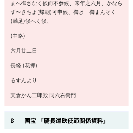
まへ御さなく候而不参候、来年之六月、かなら
ず〜きちよ(帰朝)可申候、御きゝ御まんそく
(満足)候へく候、
(中略)
六月廿二日
長経 (花押)
るすんより
支倉かん三郎殿 同六右衛門
8 国宝 「慶長遣欧使節関係資料」