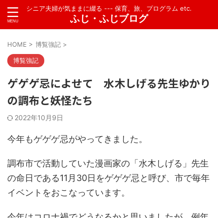
シニア夫婦が気ままに綴る --- 保育、旅、プログラム etc.
ふじ・ふじブログ
HOME
>
博覧強記
>
博覧強記
ゲゲゲ忌によせて 水木しげる先生ゆかり
の調布と妖怪たち
2022年10月9日
今年もゲゲゲ忌がやってきました。
調布市で活動していた漫画家の「水木しげる」先生
の命日である11月30日をゲゲゲ忌と呼び、市で毎年
イベントをおこなっています。
今年はコロナ禍でどうなるかと思いましたが、例年