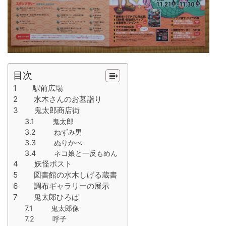
目次
1 駅前広場
2 水木さんのお墓詣り
3 鬼太郎商店街
3.1 鬼太郎
3.2 ねずみ男
3.3 ぬりかべ
3.4 ネコ娘と一反もめん
4 妖怪ポスト
5 図書館の水木しげる蔵書
6 調布ギャラリーの展示
7 鬼太郎ひろば
7.1 鬼太郎像
7.2 呼子