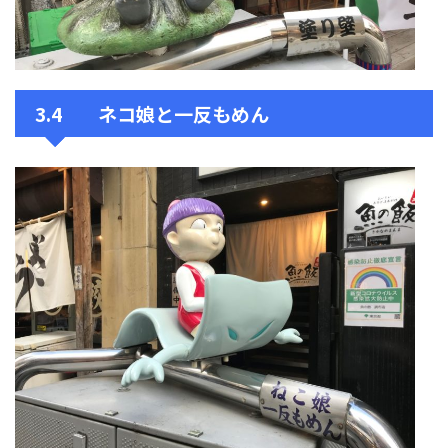
3.4 ネコ娘と一反もめん