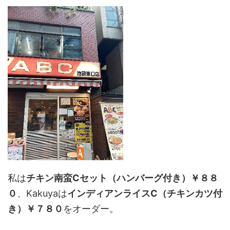
私は
チキン南蛮Cセット（ハンバーグ付き）￥８８
０
、Kakuyaは
インディアンライスC（チキンカツ付
き）￥７８０
をオーダー。