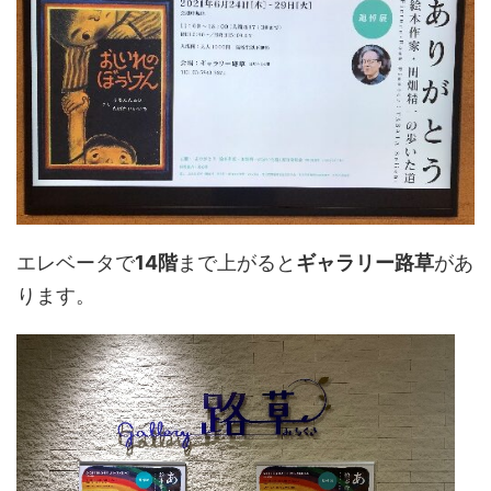
エレベータで
14階
まで上がると
ギャラリー路草
があ
ります。