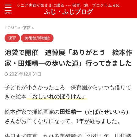
シニア夫婦が気ままに綴る --- 保育、旅、プログラム etc.
ふじ・ふじブログ
HOME
>
保育
>
保育
美術館/博物館
池袋で開催 追悼展「ありがとう 絵本作
家・田畑精一の歩いた道」行ってきました
2021年12月31日
子どもが小さかったころ 保育園からいつも借りて
きた絵本
「おしいれのぼうけん」
絵本作家で挿絵画家の
田畑精一（たばたせいいち）
さん
がお亡くなりになって、1年が経ちました。
先日まで東京 ちひろ美術館で
「没後１年 田畑精