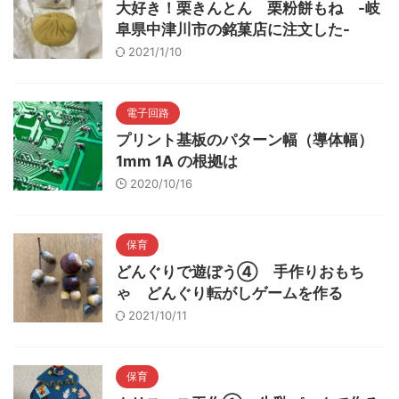
大好き！栗きんとん 栗粉餅もね -岐
阜県中津川市の銘菓店に注文した-
2021/1/10
電子回路
プリント基板のパターン幅（導体幅）
1mm 1A の根拠は
2020/10/16
保育
どんぐりで遊ぼう④ 手作りおもち
ゃ どんぐり転がしゲームを作る
2021/10/11
保育