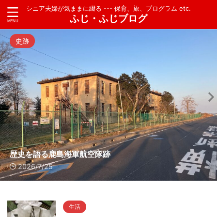
シニア夫婦が気ままに綴る --- 保育、旅、プログラム etc.
ふじ・ふじブログ
史跡
歴史を語る鹿島海軍航空隊跡
2026/7/25
生活