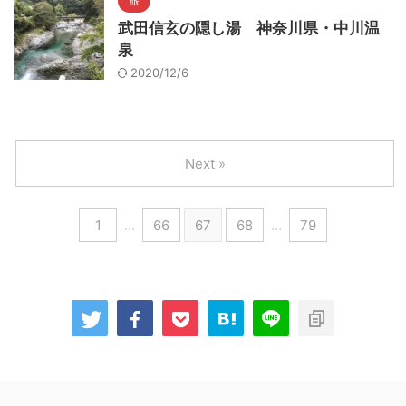
旅
武田信玄の隠し湯 神奈川県・中川温
泉
2020/12/6
Next »
1
…
66
67
68
…
79