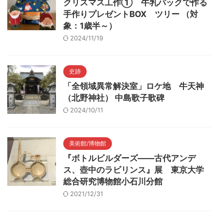
クリスマス工作① 牛乳パックで作る
手作りプレゼントBOX ツリー （対
象：1歳半～）
2024/11/19
史跡
「全領域異常解決室」ロケ地 牛天神
（北野神社） 中島歌子歌碑
2024/10/11
美術館/博物館
『ボトルビルダーズ――古代アンデ
ス、壺中のラビリンス』展 東京大学
総合研究博物館小石川分館
2021/12/31