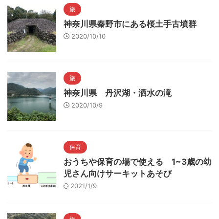
旅
神奈川県秦野市にある桜土手古墳群
2020/10/10
旅
神奈川県 丹沢湖・洒水の滝
2020/10/9
保育
おうちや保育の場で使える 1~3歳の幼
児さん向けサーキットあそび
2021/1/9