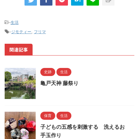
-
生活
-
ジモティー
,
フリマ
関連記事
史跡
生活
亀戸天神 藤祭り
保育
生活
子どもの五感を刺激する 洗えるお
手玉作り