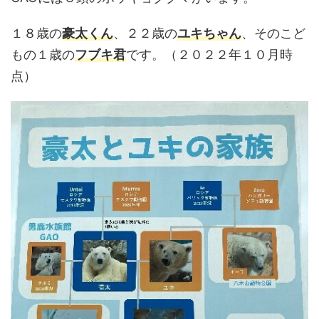
１８歳の
豪太くん
、２２歳の
ユキちゃん
、そのこど
もの１歳の
フブキ君
です。（２０２２年１０月時
点）