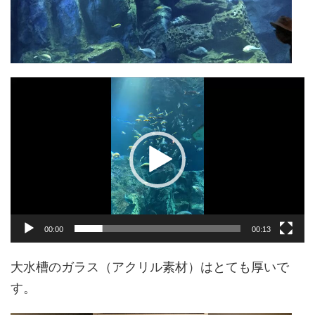
動
画
プ
レ
ー
ヤ
ー
00:00
00:13
大水槽のガラス（アクリル素材）はとても厚いで
す。