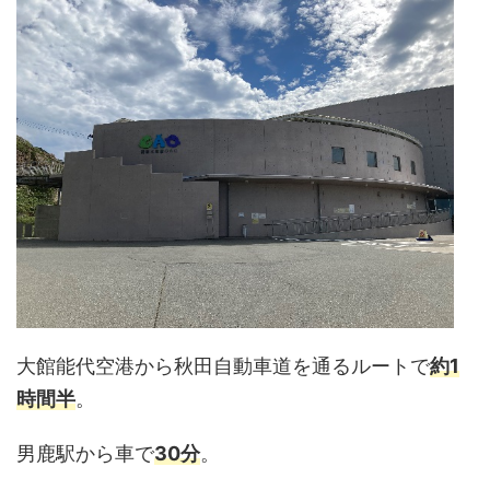
大館能代空港から秋田自動車道を通るルートで
約1
時間半
。
男鹿駅から車で
30分
。