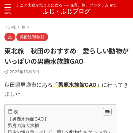
シニア夫婦が気ままに綴る --- 保育、旅、プログラム etc.
ふじ・ふじブログ
HOME
>
旅
>
旅
美術館/博物館
東北旅 秋田のおすすめ 愛らしい動物が
いっぱいの男鹿水族館GAO
2022年10月8日
秋田県男鹿市にある
「男鹿水族館GAO」
に行ってき
ました。
目次
【男鹿水族館GAO】
男鹿の海大水槽
日本の海水魚・そして 癒しの動物たちがいっぱい