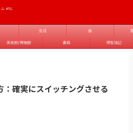
 etc.
生活
旅
美術館/博物館
書籍
博覧強記
方：確実にスイッチングさせる