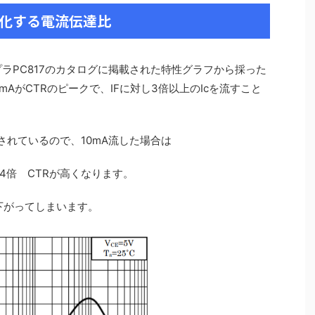
変化する電流伝達比
カプラPC817のカタログに掲載された特性グラフから採った
mAがCTRのピークで、IFに対し3倍以上のIcを流すこと
載されているので、10mA流した場合は
.14倍 CTRが高くなります。
は下がってしまいます。