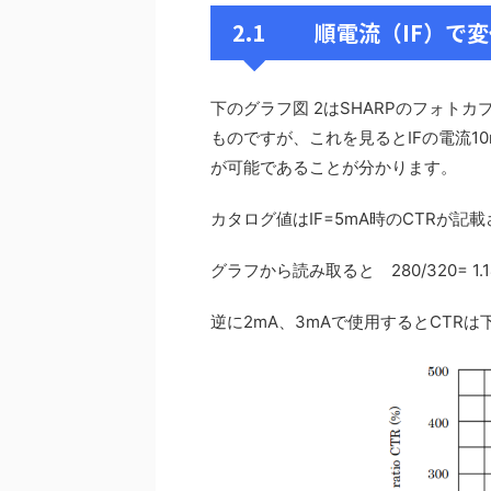
2.1 順電流（IF）で
下のグラフ図 2はSHARPのフォト
ものですが、これを見るとIFの電流10
が可能であることが分かります。
カタログ値はIF=5mA時のCTRが記
グラフから読み取ると 280/320= 1
逆に2mA、3mAで使用するとCTR