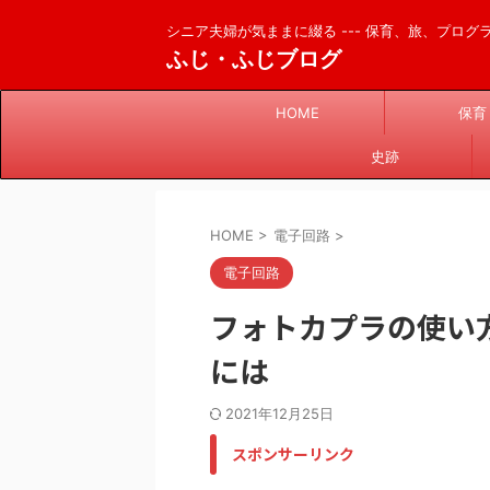
シニア夫婦が気ままに綴る --- 保育、旅、プログラム
ふじ・ふじブログ
HOME
保育
史跡
HOME
>
電子回路
>
電子回路
フォトカプラの使い
には
2021年12月25日
スポンサーリンク