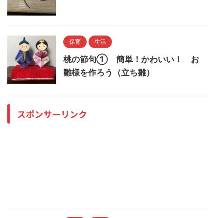
保育
生活
桃の節句① 簡単！かわいい！ お
雛様を作ろう（立ち雛）
スポンサーリンク