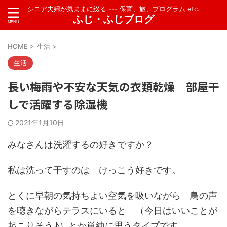
シニア夫婦が気ままに綴る --- 保育、旅、プログラム etc.
ふじ・ふじブログ
HOME
>
生活
>
生活
長い梅雨や不安な天気の衣類乾燥 部屋干
しで活躍する除湿機
2021年1月10日
みなさんは洗濯するの好きですか？
私は洗って干すのは けっこう好きです。
とくに早朝の気持ちよい空気を吸いながら 鳥の声
を聴きながらテラスにいると （今日はいいことが
起こりそう♪）とか単純に思うタイプです。