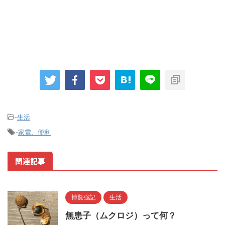
-
生活
-
家電、便利
関連記事
博覧強記
生活
無患子（ムクロジ）って何？