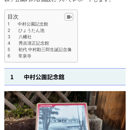
目次
1 中村公園記念館
2 ひょうたん池
3 八幡社
4 秀吉清正記念館
5 初代 中村勘三郎生誕記念像
6 常泉寺
1 中村公園記念館