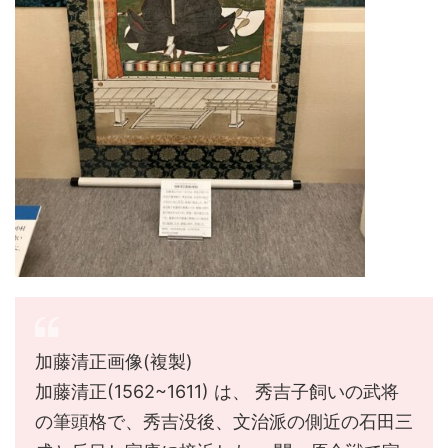
加藤清正画像(複製)
加藤清正(1562~1611) は、 秀吉子飼いの武将
の筆頭格で、秀吉没後、文治派の側近の石田三