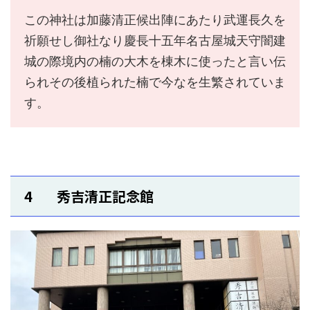
この神社は加藤清正候出陣にあたり武運長久を
祈願せし御社なり慶長十五年名古屋城天守闇建
城の際境内の楠の大木を棟木に使ったと言い伝
られその後植られた楠で今なを生繁されていま
す。
4 秀吉清正記念館