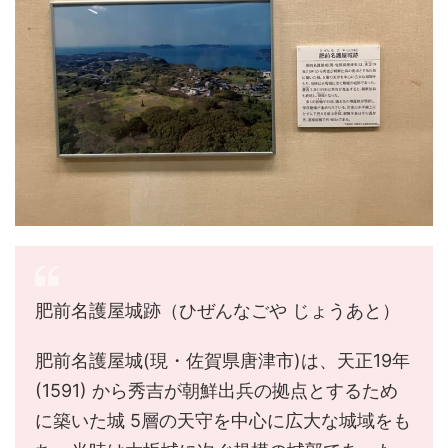
肥前名護屋城跡（ひぜんなごや じょうあと）
肥前名護屋城(現・佐賀県唐津市)は、天正19年
(1591) から秀吉が朝鮮出兵の拠点とするため
に築いた城 5層の天守を中心に広大な城域をも