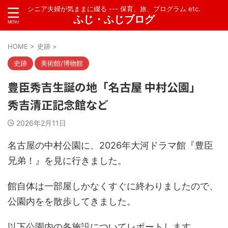
シニア夫婦が気ままに綴る --- 保育、旅、プログラム etc.
ふじ・ふじブログ
HOME
>
史跡
>
史跡
美術館/博物館
豊臣秀吉生誕の地「名古屋 中村公園」
秀吉清正記念館など
2026年2月11日
名古屋の中村公園に、2026年大河ドラマ館『豊臣
兄弟！』を見に行きました。
館自体は一部屋しかなくすぐに終わりましたので、
公園内をを散歩してきました。
以下公園内の各施設についてレポートします。