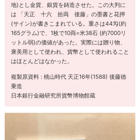
地)とし金貨、銀貨を鋳造させた。この大判に
は 「天正 十六 拾両 後藤」の墨書と花押
(サイン)が書きこまれている。重さは44匁(約
165グラム)で、1枚で10両=米38石 (約7000リ
ットル弱)の価値があった。実際には贈り物、
褒美用として使われ、貨幣として使われること
はほとんどはなかった。
複製原資料 : 桃山時代 天正16年(1588) 後藤徳
乗造
日本銀行金融研究所貨幣博物館蔵