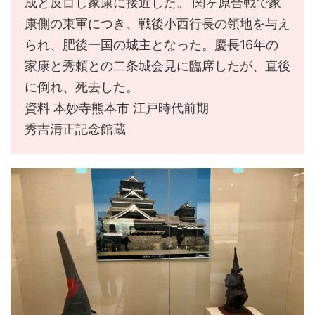
成と反目し家康に接近した。 関ヶ原合戦で家
康側の東軍につき、戦後小西行長の領地を与え
られ、肥後一国の城主となった。慶長16年の
家康と秀頼との二条城会見に臨席したが、直後
に倒れ、死去した。
資料 本妙寺熊本市 江戸時代前期
秀吉清正記念館蔵