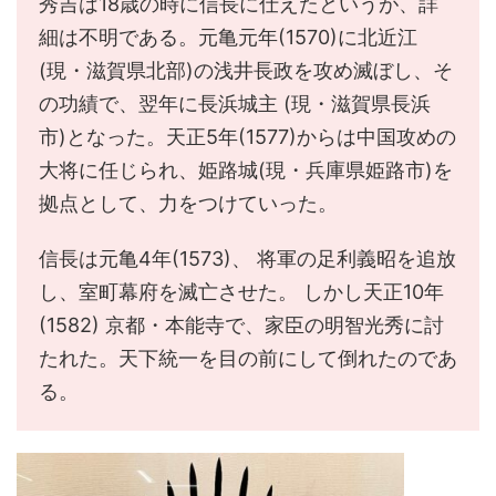
秀吉は18歳の時に信長に仕えたというが、詳
細は不明である。元亀元年(1570)に北近江
(現・滋賀県北部)の浅井長政を攻め滅ぼし、そ
の功績で、翌年に長浜城主 (現・滋賀県長浜
市)となった。天正5年(1577)からは中国攻めの
大将に任じられ、姫路城(現・兵庫県姫路市)を
拠点として、力をつけていった。
信長は元亀4年(1573)、 将軍の足利義昭を追放
し、室町幕府を滅亡させた。 しかし天正10年
(1582) 京都・本能寺で、家臣の明智光秀に討
たれた。天下統一を目の前にして倒れたのであ
る。