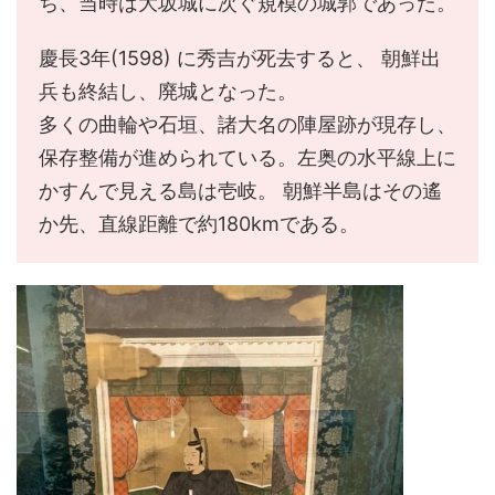
ち、当時は大坂城に次ぐ規模の城郭であった。
慶長3年(1598) に秀吉が死去すると、 朝鮮出
兵も終結し、廃城となった。
多くの曲輪や石垣、諸大名の陣屋跡が現存し、
保存整備が進められている。左奥の水平線上に
かすんで見える島は壱岐。 朝鮮半島はその遙
か先、直線距離で約180kmである。