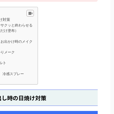
け対策
でサクッと終わらせる
腕だけ塗布）
とお出かけ時のメイク
かりメーク
ルト
 冷感スプレー
し時の日焼け対策