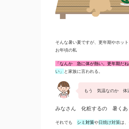
そんな暑い夏ですが、更年期やホット
お年頃の私
「なんか 急に体が熱い。更年期だね
い」
と家族に言われる。
もう 気温なのか 体
みなさん 化粧するの 暑くあ
それでも
シミ対策
や
日焼け対策
は、