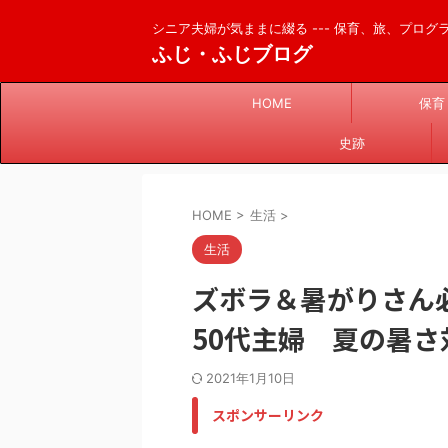
シニア夫婦が気ままに綴る --- 保育、旅、プログラム
ふじ・ふじブログ
HOME
保育
史跡
HOME
>
生活
>
生活
ズボラ＆暑がりさん
50代主婦 夏の暑
2021年1月10日
スポンサーリンク