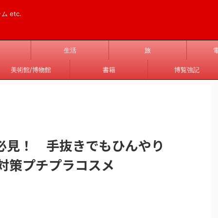
 etc.
生活
旅
美術館/博物館
書籍
博覧強記
必見！ 手抜きでもひんやり
さ対策プチプラコスメ