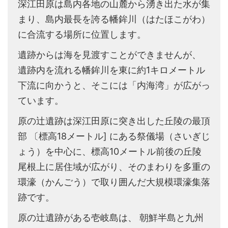
深江田原は島内各地の山麓から湧き出た水が集
まり、島内最長を誇る幡鉾川（はたほこがわ）
に合流する場所に位置します。
遺跡からは海を見渡すことができませんが、
遺跡内を流れる幡鉾川を東に約1キロメートル
下流に向かうと、そこには「内海湾」が広がっ
ています。
原の辻遺跡は深江田原に突き出した丘陵の最頂
部 〔標高18メートル] にある祭儀場（さいぎじ
ょう）を中心に、標高10メートル前後の丘陵
尾根上に居住域が広がり、そのまわりを多重の
環濠（かんごう）で取り囲んだ大規模環濠集落
跡です。
原の辻遺跡がある壱岐島は、 朝鮮半島と九州