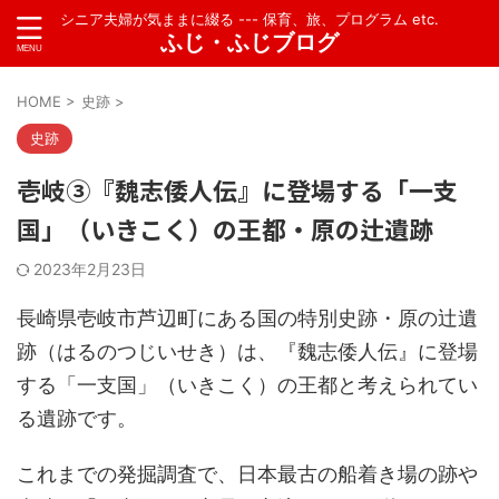
シニア夫婦が気ままに綴る --- 保育、旅、プログラム etc.
ふじ・ふじブログ
HOME
>
史跡
>
史跡
壱岐③『魏志倭人伝』に登場する「一支
国」（いきこく）の王都・原の辻遺跡
2023年2月23日
長崎県壱岐市芦辺町にある国の特別史跡・原の辻遺
跡（はるのつじいせき）は、『魏志倭人伝』に登場
する「一支国」（いきこく）の王都と考えられてい
る遺跡です。
これまでの発掘調査で、日本最古の船着き場の跡や