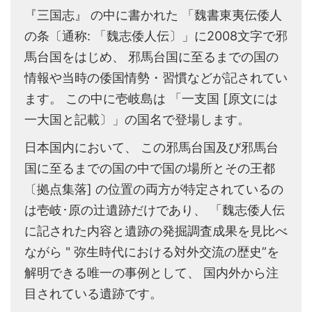
『三国志』 の中に書かれた 「魏書東夷伝倭人
の条〔通称: 「魏志倭人伝〕」に2008文字で邪
馬台国をはじめ、 邪馬台国に至るまでの国の
情報や当時の倭国情勢・習慣などが記されてい
ます。 この中に壱岐島は 「一支国 [原文には
一大国と記載〕」の国名で登場します。
日本国内において、 この邪馬台国及び邪馬台
国に至るまでの国の中で国の場所とその王都
〔拠点集落] の位置の両方が特定されているの
は壱岐･原の辻遺跡だけであり、 「魏志倭人伝
に記された内容と遺跡の発掘調査成果を見比べ
ながら " 弥生時代における対外交流の歴史”を
解明できる唯一の事例として、 国内外から注
目されている遺跡です。