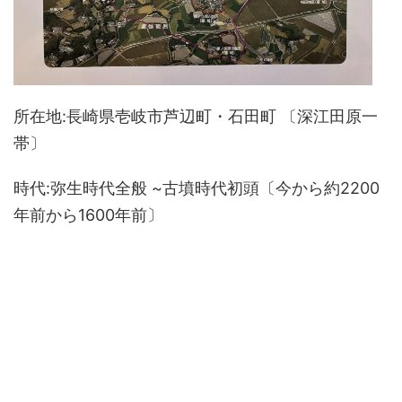
所在地:長崎県壱岐市芦辺町・石田町 〔深江田原一
帯〕
時代:弥生時代全般 ~古墳時代初頭〔今から約2200
年前から1600年前〕