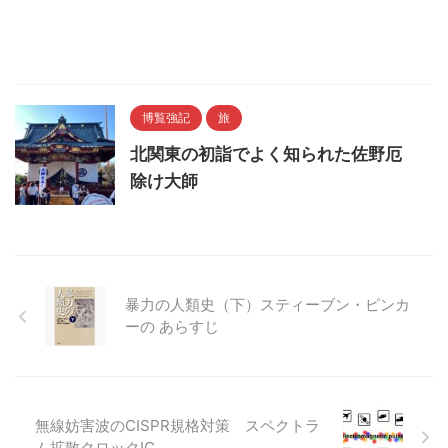
博覧強記
旅
北関東の初詣でよく知られた佐野厄
除け大師
暴力の人類史（下）スティーブン・ピンカ
ーの あらすじ
無線妨害波のCISPR規格対策 スペクトラ
ム拡散クロックIC