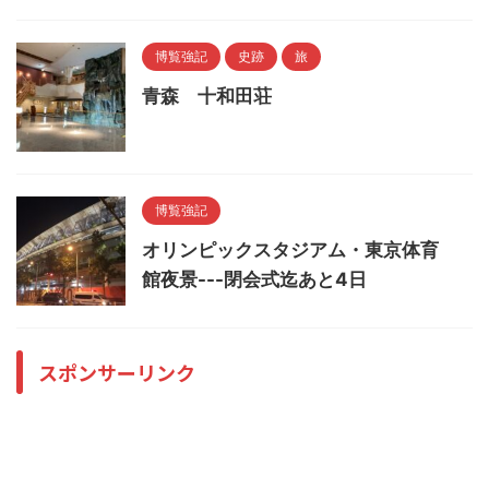
博覧強記
史跡
旅
青森 十和田荘
博覧強記
オリンピックスタジアム・東京体育
館夜景---閉会式迄あと4日
スポンサーリンク