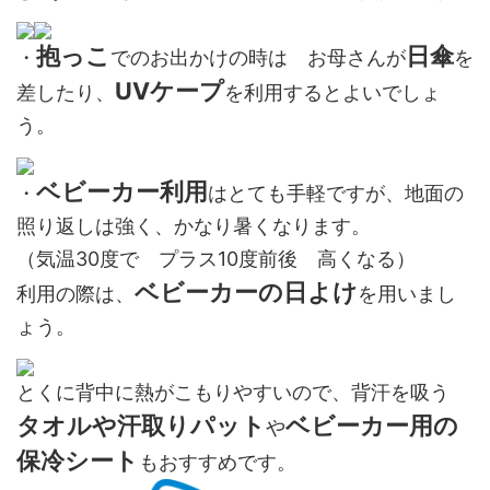
抱っこ
日傘
・
でのお出かけの時は お母さんが
を
UVケープ
差したり、
を利用するとよいでしょ
う。
ベビーカー利用
・
はとても手軽ですが、地面の
照り返しは強く、かなり暑くなります。
（気温30度で プラス10度前後 高くなる）
ベビーカーの日よけ
利用の際は、
を用いまし
ょう。
とくに背中に熱がこもりやすいので、背汗を吸う
タオルや汗取りパット
ベビーカー用の
や
保冷シート
もおすすめです。