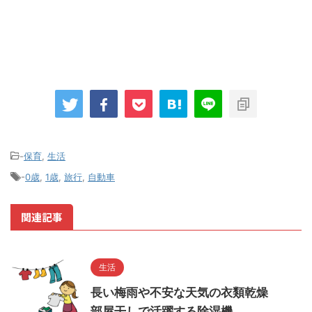
-
保育
,
生活
-
0歳
,
1歳
,
旅行
,
自動車
関連記事
生活
長い梅雨や不安な天気の衣類乾燥
部屋干しで活躍する除湿機