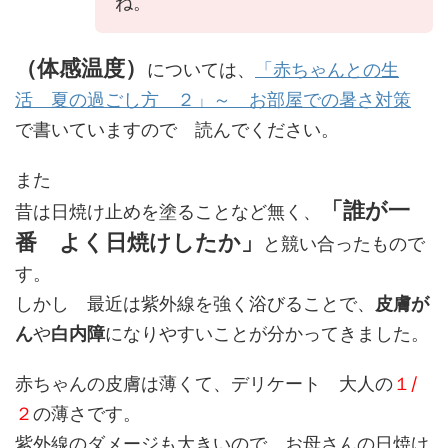
ね。
（体感温度）
については、
「赤ちゃんとの生
活 夏の過ごし方 ２」～ お部屋での暑さ対策
で書いていますので 読んでください。
また
「誰が一
昔は日焼け止めを塗ることなど無く、
番 よく日焼けしたか」
と競い合ったもので
す。
しかし 最近は紫外線を強く浴びることで、
皮膚が
ん
や
白内障
になりやすいことが分かってきました。
赤ちゃんの皮膚は薄くて、デリケート 大人の
１/
２
の薄さです。
紫外線のダメージも大きいので、お母さんの日焼け