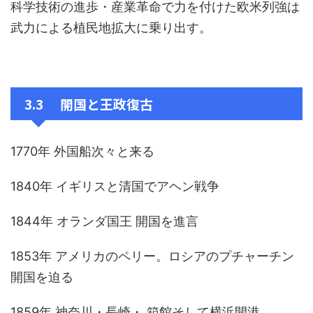
科学技術の進歩・産業革命で力を付けた欧米列強は
武力による植民地拡大に乗り出す。
3.3 開国と王政復古
1770年 外国船次々と来る
1840年 イギリスと清国でアヘン戦争
1844年 オランダ国王 開国を進言
1853年 アメリカのペリー。ロシアのプチャーチン
開国を迫る
1859年 神奈川・長崎・ 箱館そして横浜開港