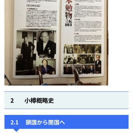
2 小樽概略史
2.1 鎖国から開国へ