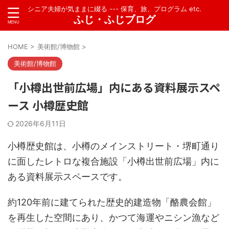
シニア夫婦が気ままに綴る --- 保育、旅、プログラム etc.
ふじ・ふじブログ
HOME
>
美術館/博物館
>
美術館/博物館
「小樽出世前広場」内にある資料展示スペ
ース 小樽歴史館
2026年6月11日
小樽歴史館は、小樽のメインストリート・堺町通り
に面したレトロな複合施設「小樽出世前広場」内に
ある資料展示スペースです。
約120年前に建てられた歴史的建造物「酪農会館」
を再生した空間にあり、かつて海運やニシン漁など