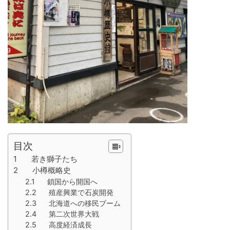
目次
1 若き獅子たち
2 小樽概略史
2.1 鎖国から開国へ
2.2 殖産興業で石炭開発
2.3 北海道への移民ブーム
2.4 第二次世界大戦
2.5 高度経済成長