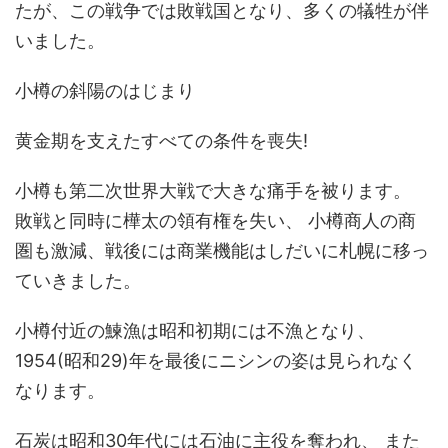
たが、この戦争では敗戦国となり、多くの犠牲が伴
いました。
小樽の斜陽のはじまり
黄金期を支えたすべての条件を喪失!
小樽も第二次世界大戦で大きな痛手を被ります。
敗戦と同時に樺太の領有権を失い、 小樽商人の商
圏も激減、戦後には商業機能はしだいに札幌に移っ
ていきました。
小樽付近の鰊漁は昭和初期には不漁となり、
1954(昭和29)年を最後にニシンの姿は見られなく
なります。
石炭は昭和30年代には石油に主役を奪われ、 また