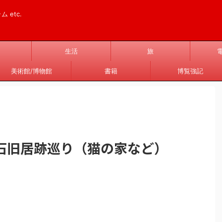
 etc.
生活
旅
美術館/博物館
書籍
博覧強記
石旧居跡巡り（猫の家など）