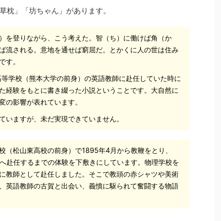
草枕」「坊ちゃん」があります。
）を登りながら、こう考えた。智（ち）に働けば角（か
ば流される。意地を通せば窮屈だ。とかくに人の世は住み
です。
第五高等学校（熊本大学の前身）の英語教師に赴任していた時に
た経験をもとに書き綴った⼩説ということです。⼤⾃然に
変の影響が表れています。
ていますが、未だ実現できていません。
校（松山東高校の前身）で1895年4月から教鞭をとり、
学校へ赴任するまでの体験を下敷きにしています。物理学校を
に教師として赴任しました。そこで教頭の赤シャツや美術
、英語教師の古賀と出会い、義憤に駆られて奮闘する物語