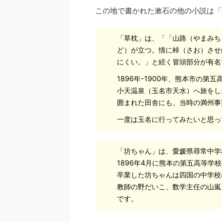
この地で書かれた漱石の他の小説は「
「草枕」は、「「山路（やまみち
ど）が立つ。情に棹（さお）させ
にくい。」と続く冒頭部分が有名
1896年-1900年、熊本市の
⼩天温泉（⽟名市天⽔）へ旅をし
囲まれた⽥舎にも、当時の満州事
一度は玉名に行ってみたいと思っ
「坊ちゃん」は、愛媛県尋常中学
1896年4月に熊本の第五高等
卒業した坊ちゃんは四国の中学校
教師の野だいこ、数学主任の山嵐
です。