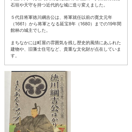
石垣や天守を持つ近代的な城に造り変えました。
５代目将軍徳川綱吉公は、将軍就任以前の寛文元年
（1661）から将軍となる延宝8年（1680）までの19年間
館林の城主でした。
まちなかには町屋の雰囲気を残し歴史的風情にあふれた
建物や、旧藩士住宅など、貴重な文化財が点在していま
す。