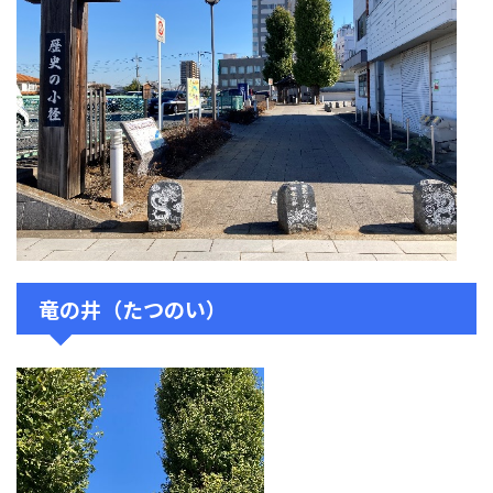
竜の井（たつのい）