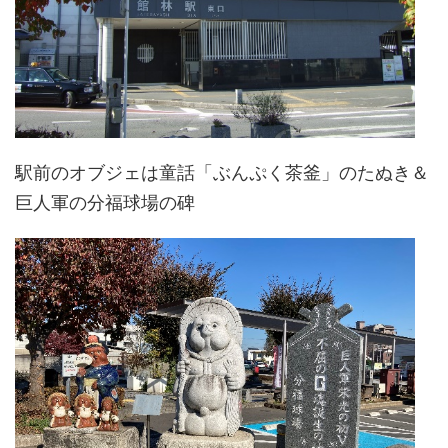
駅前のオブジェは童話「ぶんぷく茶釜」のたぬき＆
巨人軍の分福球場の碑