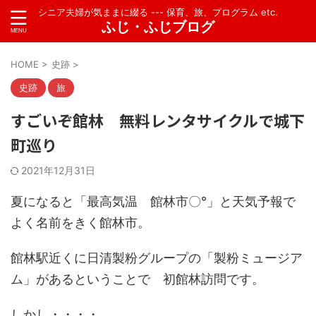
シニア夫婦が気ままに綴る --- 保育、旅、プログラム etc.
ふじ・ふじブログ
HOME
>
史跡
>
史跡
旅
すごいぞ館林 無料レンタサイクルで城下
町巡り
2021年12月31日
夏になると「最高気温 館林市〇°」と天気予報で
よく名前をきく館林市。
館林駅近くに日清製粉グループの「製粉ミュージア
ム」があるということで 初館林訪問です。
しかし・・・・