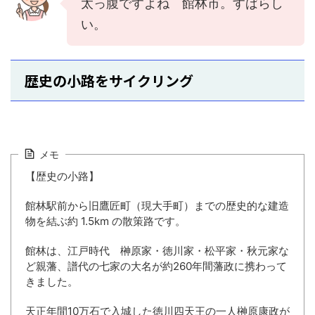
太っ腹ですよね 館林市。すばらし
い。
歴史の小路をサイクリング
メモ
【歴史の小路】
館林駅前から旧鷹匠町（現大手町）までの歴史的な建造
物を結ぶ約 1.5km の散策路です。
館林は、江戸時代 榊原家・徳川家・松平家・秋元家な
ど親藩、譜代の七家の大名が約260年間藩政に携わって
きました。
天正年間10万石で入城した徳川四天王の一人榊原康政が