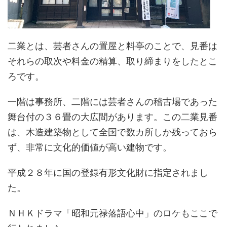
二業とは、芸者さんの置屋と料亭のことで、見番は
それらの取次や料金の精算、取り締まりをしたとこ
ろです。
一階は事務所、二階には芸者さんの稽古場であった
舞台付の３６畳の大広間があります。この二業見番
は、木造建築物として全国で数カ所しか残っておら
ず、非常に文化的価値が高い建物です。
平成２８年に国の登録有形文化財に指定されまし
た。
ＮＨＫドラマ「昭和元禄落語心中」のロケもここで